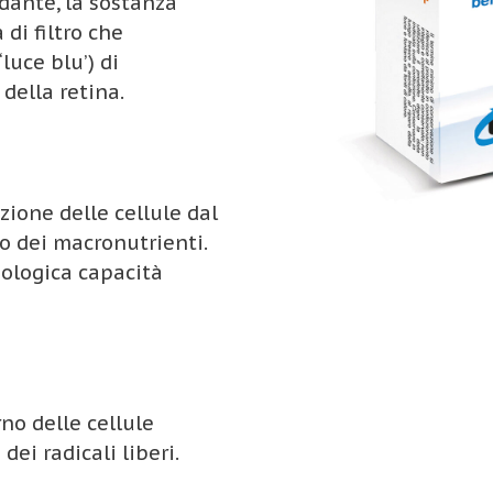
dante, la sostanza
di filtro che
luce blu’) di
della retina.
ione delle cellule dal
o dei macronutrienti.
iologica capacità
no delle cellule
ei radicali liberi.