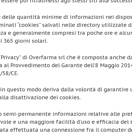
ssere poi ritrasmessi agli stessi siti alla succes
te delle quantità minime di informazioni nei dispo
ominati “cookies” salvati nelle directory utilizzate
enza e generalmente compresi tra poche ore e alcun
 365 giorni solari.
“Privacy” di Overfarma srl che è composta anche da
 al Provvedimento del Garante dell’8 Maggio 2014 
/58/CE.
 in questo modo deriva dalla volontà di garantire 
e alla disattivazione dei cookies.
o semi-permanente informazioni relative alle prefe
le e una maggiore facilità d’uso e efficacia del s
ta effettuata una connessione fra il computer del 