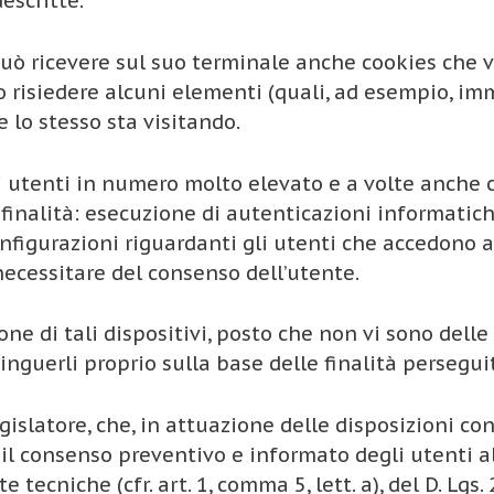
descritte.
 può ricevere sul suo terminale anche cookies che 
ono risiedere alcuni elementi (quali, ad esempio, im
e lo stesso sta visitando.
i utenti in numero molto elevato e a volte anche 
finalità: esecuzione di autenticazioni informatich
igurazioni riguardanti gli utenti che accedono al s
 necessitare del consenso dell’utente.
e di tali dispositivi, posto che non vi sono delle 
tinguerli proprio sulla base delle finalità perseguite
legislatore, che, in attuazione delle disposizioni co
 il consenso preventivo e informato degli utenti al
 tecniche (cfr. art. 1, comma 5, lett. a), del D. Lgs