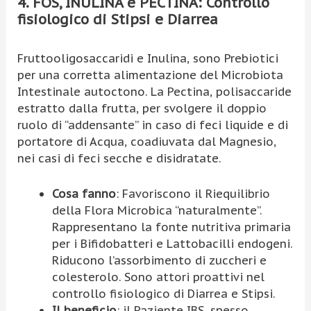
4. FOS, INULINA e PECTINA: Controllo
fisiologico di Stipsi e Diarrea
Fruttooligosaccaridi e Inulina, sono Prebiotici
per una corretta alimentazione del Microbiota
Intestinale autoctono. La Pectina, polisaccaride
estratto dalla frutta, per svolgere il doppio
ruolo di “addensante” in caso di feci liquide e di
portatore di Acqua, coadiuvata dal Magnesio,
nei casi di feci secche e disidratate.
Cosa fanno
: Favoriscono il Riequilibrio
della Flora Microbica “naturalmente”.
Rappresentano la fonte nutritiva primaria
per i Bifidobatteri e Lattobacilli endogeni.
Riducono l’assorbimento di zuccheri e
colesterolo. Sono attori proattivi nel
controllo fisiologico di Diarrea e Stipsi.
Il beneficio
: il Paziente IBS, spesso