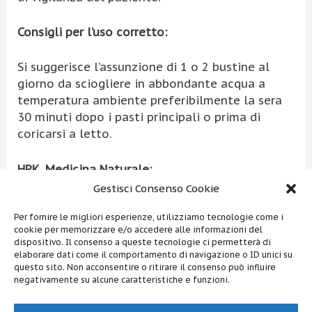
Consigli per l’uso corretto:
Si suggerisce l’assunzione di 1 o 2 bustine al
giorno da sciogliere in abbondante acqua a
temperatura ambiente preferibilmente la sera
30 minuti dopo i pasti principali o prima di
coricarsi a letto.
HPK, Medicina Naturale:
Gestisci Consenso Cookie
dr.
Per fornire le migliori esperienze, utilizziamo tecnologie come i
cookie per memorizzare e/o accedere alle informazioni del
dispositivo. Il consenso a queste tecnologie ci permetterà di
Mail:
info@overfarma.it
elaborare dati come il comportamento di navigazione o ID unici su
questo sito. Non acconsentire o ritirare il consenso può influire
negativamente su alcune caratteristiche e funzioni.
Navigazione
←
Articolo precedente