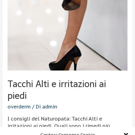
Tacchi Alti e irritazioni ai
piedi
overderm
/ Di
admin
I consigli del Naturopata: Tacchi Alti e
irritazioni ai piedi Quali sono i rimedi più
naturali I consigli del Naturopata: In un mondo
Gestisci Consenso Cookie